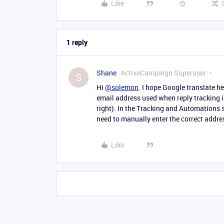
Like
1 reply
Shane
ActiveCampaign Superuser
S
Hi
@solemon
. I hope Google translate h
email address used when reply tracking is
right). In the Tracking and Automations s
need to manually enter the correct addre
Like