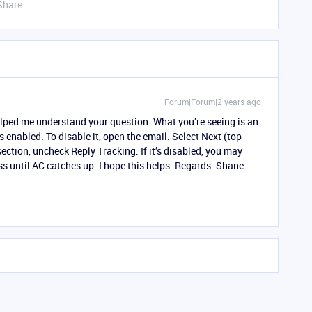
Share
Forum|Forum|2 years ago
elped me understand your question. What you’re seeing is an
 enabled. To disable it, open the email. Select Next (top
ection, uncheck Reply Tracking. If it’s disabled, you may
ss until AC catches up. I hope this helps. Regards. Shane