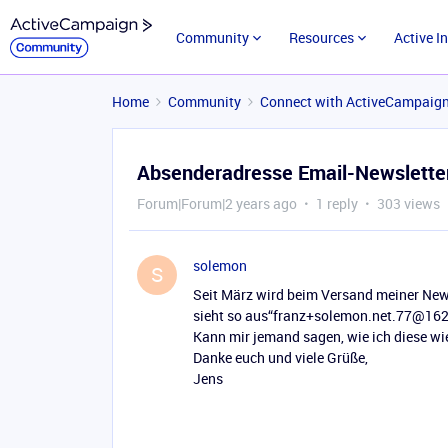
Community
Resources
Active I
Home
Community
Connect with ActiveCampaig
Absenderadresse Email-Newslette
Forum|Forum|2 years ago
1 reply
303 views
solemon
S
Seit März wird beim Versand meiner News
sieht so aus“franz+solemon.net.77@16
Kann mir jemand sagen, wie ich diese wi
Danke euch und viele Grüße,
Jens