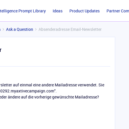
ntelligence Prompt Library
Ideas
Product Updates
Partner Co
n
Ask a Question
Absenderadresse Email-Newsletter
r
letter auf einmal eine andere Mailadresse verwendet. Sie
20292.myaxtivecampaign.com“.
eder ändere auf die vorherige gewünschte Mailadresse?